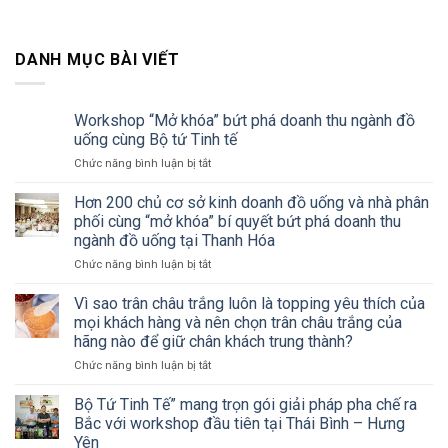
DANH MỤC BÀI VIẾT
Workshop “Mở khóa” bứt phá doanh thu ngành đồ
uống cùng Bộ tứ Tinh tế
ở
Chức năng bình luận bị tắt
Workshop
“Mở
Hơn 200 chủ cơ sở kinh doanh đồ uống và nhà phân
khóa”
phối cùng “mở khóa” bí quyết bứt phá doanh thu
bứt
ngành đồ uống tại Thanh Hóa
phá
ở
Chức năng bình luận bị tắt
doanh
Hơn
thu
200
ngành
Vì sao trân châu trắng luôn là topping yêu thích của
chủ
đồ
mọi khách hàng và nên chọn trân châu trắng của
cơ
uống
hãng nào để giữ chân khách trung thành?
sở
cùng
ở
Chức năng bình luận bị tắt
kinh
Bộ
Vì
doanh
tứ
sao
đồ
Tinh
Bộ Tứ Tinh Tế” mang trọn gói giải pháp pha chế ra
trân
uống
tế
Bắc với workshop đầu tiên tại Thái Bình – Hưng
châu
và
Yên