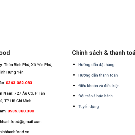
Food
Chính sách & thanh to
áy
: Thôn Bình Phú, Xã Yên Phú,
Hướng dẫn đặt hàng
Tỉnh Hưng Yên
Hướng dẫn thanh toán
ắc
:
0363.082.083
Điều khoản và điều kiện
ền Nam
: 727 Âu Cơ, P Tân
Đổi trả và bảo hành
ú, TP Hồ Chí Minh
Tuyển dụng
Nam
:
0939.380.380
inhhanhfood@gmail.com
minhhanhfood.vn