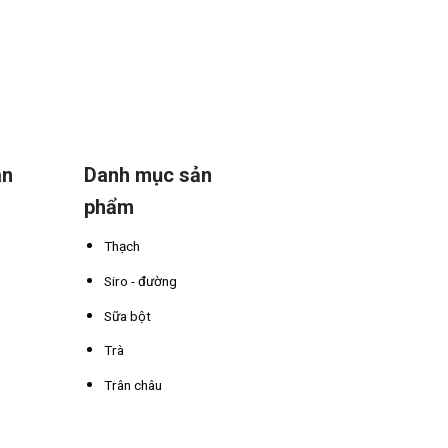
án
Danh mục sản
phẩm
Thạch
Siro - đường
Sữa bột
Trà
Trân châu