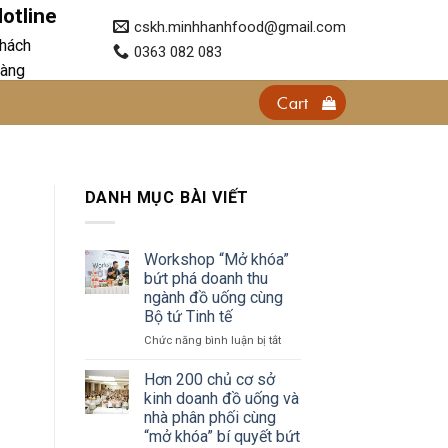
otline
cskh.minhhanhfood@gmail.com
hách
0363 082 083
àng
Cart
DANH MỤC BÀI VIẾT
Workshop “Mở khóa”
bứt phá doanh thu
ngành đồ uống cùng
Bộ tứ Tinh tế
ở
Chức năng bình luận bị tắt
Workshop
“Mở
Hơn 200 chủ cơ sở
khóa”
kinh doanh đồ uống và
bứt
nhà phân phối cùng
phá
“mở khóa” bí quyết bứt
doanh