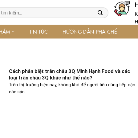
H
K
H
PHẨM
TIN TỨC
HƯỚNG DẪN PHA CHẾ
Cách phân biệt trân châu 3Q Minh Hạnh Food và các
loại trân châu 3Q khác như thế nào?
Trên thị trường hiện nay, không khó để người tiêu dùng tiếp cận
các sản...