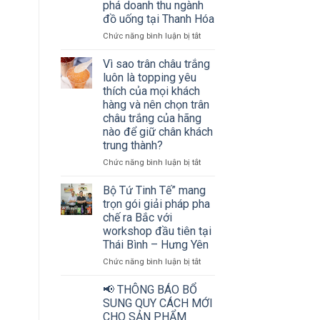
phá doanh thu ngành
thu
đồ uống tại Thanh Hóa
ngành
đồ
ở
Chức năng bình luận bị tắt
uống
Hơn
cùng
200
Vì sao trân châu trắng
Bộ
chủ
luôn là topping yêu
tứ
cơ
thích của mọi khách
Tinh
sở
hàng và nên chọn trân
tế
kinh
châu trắng của hãng
doanh
nào để giữ chân khách
đồ
trung thành?
uống
và
ở
Chức năng bình luận bị tắt
nhà
Vì
phân
sao
Bộ Tứ Tinh Tế” mang
phối
trân
trọn gói giải pháp pha
cùng
châu
chế ra Bắc với
“mở
trắng
workshop đầu tiên tại
khóa”
luôn
bí
Thái Bình – Hưng Yên
là
quyết
topping
ở
Chức năng bình luận bị tắt
bứt
yêu
Bộ
phá
thích
Tứ
📢 THÔNG BÁO BỔ
doanh
của
Tinh
SUNG QUY CÁCH MỚI
thu
mọi
Tế”
CHO SẢN PHẨM
ngành
khách