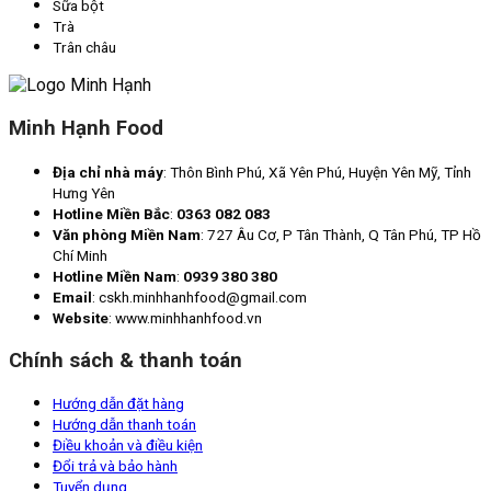
Sữa bột
Trà
Trân châu
Minh Hạnh Food
Địa chỉ nhà máy
: Thôn Bình Phú, Xã Yên Phú, Huyện Yên Mỹ, Tỉnh
Hưng Yên
Hotline Miền Bắc
:
0363 082 083
Văn phòng Miền Nam
: 727 Âu Cơ, P Tân Thành, Q Tân Phú, TP Hồ
Chí Minh
Hotline Miền Nam
:
0939 380 380
Email
: cskh.minhhanhfood@gmail.com
Website
: www.minhhanhfood.vn
Chính sách & thanh toán
Hướng dẫn đặt hàng
Hướng dẫn thanh toán
Điều khoản và điều kiện
Đổi trả và bảo hành
Tuyển dụng