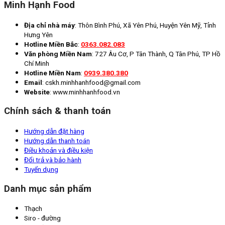
Minh Hạnh Food
Địa chỉ nhà máy
: Thôn Bình Phú, Xã Yên Phú, Huyện Yên Mỹ, Tỉnh
Hưng Yên
Hotline Miền Bắc
:
0363.082.083
Văn phòng Miền Nam
: 727 Âu Cơ, P Tân Thành, Q Tân Phú, TP Hồ
Chí Minh
Hotline Miền Nam
:
0939.380.380
Email
: cskh.minhhanhfood@gmail.com
Website
: www.minhhanhfood.vn
Chính sách & thanh toán
Hướng dẫn đặt hàng
Hướng dẫn thanh toán
Điều khoản và điều kiện
Đổi trả và bảo hành
Tuyển dụng
Danh mục sản phẩm
Thạch
Siro - đường