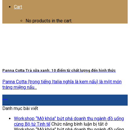
Cart
No products in the cart.
Panna Cotta Trà sữa xanh: 10 điểm từ chất lượng đến hình thức
Panna Cotta (trong tiếng Italia nghĩa là kem nấu) là một món
tráng miệng nấu...
20
Th6
Danh mục bài viết
Workshop “Mở khóa” bứt phá doanh thu ngành đồ uống
cùng Bộ tứ Tinh tế
Chức năng bình luận bị tắt
ở
Workshop “Mở khóa” bứt phá doanh thu ngành đồ uống