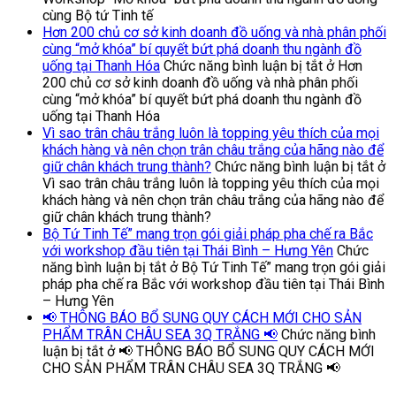
cùng Bộ tứ Tinh tế
Hơn 200 chủ cơ sở kinh doanh đồ uống và nhà phân phối
cùng “mở khóa” bí quyết bứt phá doanh thu ngành đồ
uống tại Thanh Hóa
Chức năng bình luận bị tắt
ở Hơn
200 chủ cơ sở kinh doanh đồ uống và nhà phân phối
cùng “mở khóa” bí quyết bứt phá doanh thu ngành đồ
uống tại Thanh Hóa
Vì sao trân châu trắng luôn là topping yêu thích của mọi
khách hàng và nên chọn trân châu trắng của hãng nào để
giữ chân khách trung thành?
Chức năng bình luận bị tắt
ở
Vì sao trân châu trắng luôn là topping yêu thích của mọi
khách hàng và nên chọn trân châu trắng của hãng nào để
giữ chân khách trung thành?
Bộ Tứ Tinh Tế” mang trọn gói giải pháp pha chế ra Bắc
với workshop đầu tiên tại Thái Bình – Hưng Yên
Chức
năng bình luận bị tắt
ở Bộ Tứ Tinh Tế” mang trọn gói giải
pháp pha chế ra Bắc với workshop đầu tiên tại Thái Bình
– Hưng Yên
📢 THÔNG BÁO BỔ SUNG QUY CÁCH MỚI CHO SẢN
PHẨM TRÂN CHÂU SEA 3Q TRẮNG 📢
Chức năng bình
luận bị tắt
ở 📢 THÔNG BÁO BỔ SUNG QUY CÁCH MỚI
CHO SẢN PHẨM TRÂN CHÂU SEA 3Q TRẮNG 📢