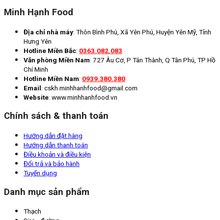
Minh Hạnh Food
Địa chỉ nhà máy
: Thôn Bình Phú, Xã Yên Phú, Huyện Yên Mỹ, Tỉnh
Hưng Yên
Hotline Miền Bắc
:
0363.082.083
Văn phòng Miền Nam
: 727 Âu Cơ, P Tân Thành, Q Tân Phú, TP Hồ
Chí Minh
Hotline Miền Nam
:
0939.380.380
Email
: cskh.minhhanhfood@gmail.com
Website
: www.minhhanhfood.vn
Chính sách & thanh toán
Hướng dẫn đặt hàng
Hướng dẫn thanh toán
Điều khoản và điều kiện
Đổi trả và bảo hành
Tuyển dụng
Danh mục sản phẩm
Thạch