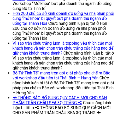
Workshop “Mở khóa” bứt phá doanh thu ngành đồ uống
cùng Bộ tứ Tinh tế
Hơn 200 chủ cơ sở kinh doanh đồ uống và nhà phân phối
cùng “mở khóa” bí quyết bứt phá doanh thu ngành đồ
uống tại Thanh Hóa
Chức năng bình luận bị tắt
ở Hơn
200 chủ cơ sở kinh doanh đồ uống và nhà phân phối
cùng “mở khóa” bí quyết bứt phá doanh thu ngành đồ
uống tại Thanh Hóa
Vì sao trân châu trắng luôn là topping yêu thích của mọi
khách hàng và nên chọn trân châu trắng của hãng nào để
giữ chân khách trung thành?
Chức năng bình luận bị tắt
ở
Vì sao trân châu trắng luôn là topping yêu thích của mọi
khách hàng và nên chọn trân châu trắng của hãng nào để
giữ chân khách trung thành?
Bộ Tứ Tinh Tế” mang trọn gói giải pháp pha chế ra Bắc
với workshop đầu tiên tại Thái Bình – Hưng Yên
Chức
năng bình luận bị tắt
ở Bộ Tứ Tinh Tế” mang trọn gói giải
pháp pha chế ra Bắc với workshop đầu tiên tại Thái Bình
– Hưng Yên
📢 THÔNG BÁO BỔ SUNG QUY CÁCH MỚI CHO SẢN
PHẨM TRÂN CHÂU SEA 3Q TRẮNG 📢
Chức năng bình
luận bị tắt
ở 📢 THÔNG BÁO BỔ SUNG QUY CÁCH MỚI
CHO SẢN PHẨM TRÂN CHÂU SEA 3Q TRẮNG 📢