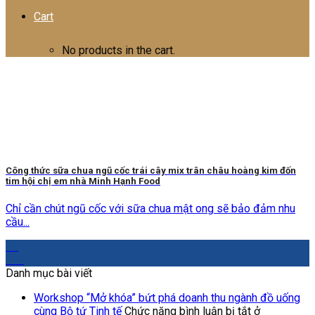
Cart
No products in the cart.
Công thức sữa chua ngũ cốc trái cây mix trân châu hoàng kim đốn
tim hội chị em nhà Minh Hạnh Food
Chỉ cần chút ngũ cốc với sữa chua mật ong sẽ bảo đảm nhu
cầu...
12
Th5
Danh mục bài viết
Workshop “Mở khóa” bứt phá doanh thu ngành đồ uống
cùng Bộ tứ Tinh tế
Chức năng bình luận bị tắt
ở