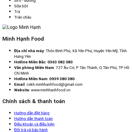
Siro - đường
Sữa bột
Trà
Trân châu
Minh Hạnh Food
Địa chỉ nhà máy
: Thôn Bình Phú, Xã Yên Phú, Huyện Yên Mỹ, Tỉnh
Hưng Yên
Hotline Miền Bắc
:
0363 082 083
Văn phòng Miền Nam
: 727 Âu Cơ, P Tân Thành, Q Tân Phú, TP Hồ
Chí Minh
Hotline Miền Nam
:
0939 380 380
Email
: cskh.minhhanhfood@gmail.com
Website
: www.minhhanhfood.vn
Chính sách & thanh toán
Hướng dẫn đặt hàng
Hướng dẫn thanh toán
Điều khoản và điều kiện
Đổi trả và bảo hành