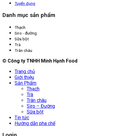
Tuyển dụng
Danh mục sản phẩm
Thạch
Siro - đường
Sữa bột
Trà
Trân châu
©
Công ty TNHH Minh Hạnh Food
Trang chủ
Giới thiệu
Sản Phẩm
Thạch
Trà
Trân châu
Siro – Đường
Sữa bột
Tin tức
Hướng dẫn pha chế
Login