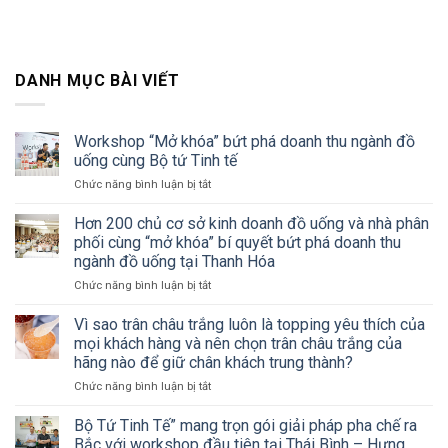
DANH MỤC BÀI VIẾT
Workshop “Mở khóa” bứt phá doanh thu ngành đồ
uống cùng Bộ tứ Tinh tế
ở
Chức năng bình luận bị tắt
Workshop
“Mở
Hơn 200 chủ cơ sở kinh doanh đồ uống và nhà phân
khóa”
phối cùng “mở khóa” bí quyết bứt phá doanh thu
bứt
ngành đồ uống tại Thanh Hóa
phá
ở
Chức năng bình luận bị tắt
doanh
Hơn
thu
200
ngành
Vì sao trân châu trắng luôn là topping yêu thích của
chủ
đồ
mọi khách hàng và nên chọn trân châu trắng của
cơ
uống
hãng nào để giữ chân khách trung thành?
sở
cùng
ở
Chức năng bình luận bị tắt
kinh
Bộ
Vì
doanh
tứ
sao
đồ
Tinh
Bộ Tứ Tinh Tế” mang trọn gói giải pháp pha chế ra
trân
uống
tế
Bắc với workshop đầu tiên tại Thái Bình – Hưng