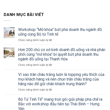
DANH MỤC BÀI VIẾT
Workshop “Mở khóa” bứt phá doanh thu ngành đồ
uống cùng Bộ tứ Tinh tế
ở
Chức năng bình luận bị tắt
Workshop
“Mở
Hơn 200 chủ cơ sở kinh doanh đồ uống và nhà phân
khóa”
phối cùng “mở khóa” bí quyết bứt phá doanh thu
bứt
ngành đồ uống tại Thanh Hóa
phá
ở
Chức năng bình luận bị tắt
doanh
Hơn
thu
200
ngành
Vì sao trân châu trắng luôn là topping yêu thích của
chủ
đồ
mọi khách hàng và nên chọn trân châu trắng của
cơ
uống
hãng nào để giữ chân khách trung thành?
sở
cùng
ở
Chức năng bình luận bị tắt
kinh
Bộ
Vì
doanh
tứ
sao
đồ
Tinh
Bộ Tứ Tinh Tế” mang trọn gói giải pháp pha chế ra
trân
uống
tế
Bắc với workshop đầu tiên tại Thái Bình – Hưng
châu
và
Yên