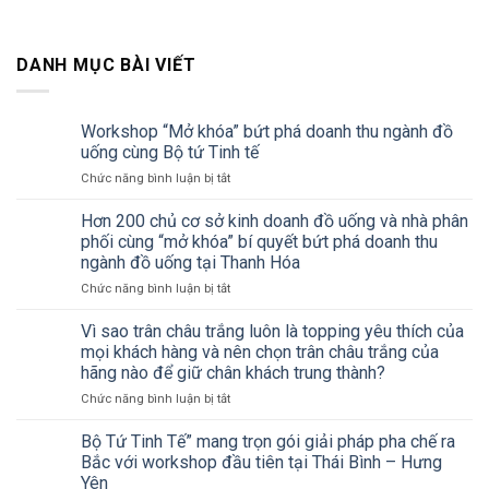
DANH MỤC BÀI VIẾT
Workshop “Mở khóa” bứt phá doanh thu ngành đồ
uống cùng Bộ tứ Tinh tế
ở
Chức năng bình luận bị tắt
Workshop
“Mở
Hơn 200 chủ cơ sở kinh doanh đồ uống và nhà phân
khóa”
phối cùng “mở khóa” bí quyết bứt phá doanh thu
bứt
ngành đồ uống tại Thanh Hóa
phá
ở
Chức năng bình luận bị tắt
doanh
Hơn
thu
200
ngành
Vì sao trân châu trắng luôn là topping yêu thích của
chủ
đồ
mọi khách hàng và nên chọn trân châu trắng của
cơ
uống
hãng nào để giữ chân khách trung thành?
sở
cùng
ở
Chức năng bình luận bị tắt
kinh
Bộ
Vì
doanh
tứ
sao
đồ
Tinh
Bộ Tứ Tinh Tế” mang trọn gói giải pháp pha chế ra
trân
uống
tế
Bắc với workshop đầu tiên tại Thái Bình – Hưng
châu
và
Yên