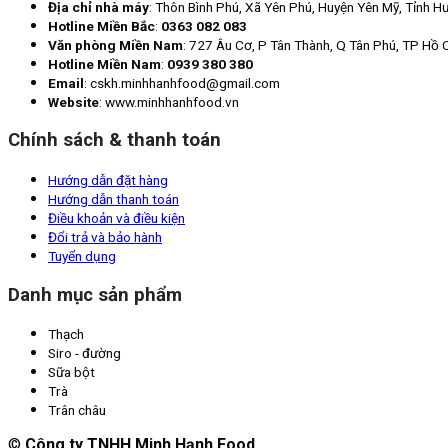
Địa chỉ nhà máy
: Thôn Bình Phú, Xã Yên Phú, Huyện Yên Mỹ, Tỉnh H
Hotline Miền Bắc
:
0363 082 083
Văn phòng Miền Nam
: 727 Âu Cơ, P Tân Thành, Q Tân Phú, TP Hồ 
Hotline Miền Nam
:
0939 380 380
Email
: cskh.minhhanhfood@gmail.com
Website
: www.minhhanhfood.vn
Chính sách & thanh toán
Hướng dẫn đặt hàng
Hướng dẫn thanh toán
Điều khoản và điều kiện
Đổi trả và bảo hành
Tuyển dụng
Danh mục sản phẩm
Thạch
Siro - đường
Sữa bột
Trà
Trân châu
©
Công ty TNHH Minh Hạnh Food