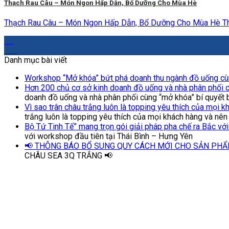
Thạch Rau Câu – Món Ngon Hấp Dẫn, Bổ Dưỡng Cho Mùa Hè
Thạch Rau Câu – Món Ngon Hấp Dẫn, Bổ Dưỡng Cho Mùa Hè Thạ
16
Th3
Danh mục bài viết
Workshop “Mở khóa” bứt phá doanh thu ngành đồ uống cùn
Hơn 200 chủ cơ sở kinh doanh đồ uống và nhà phân phối c
doanh đồ uống và nhà phân phối cùng “mở khóa” bí quyết 
Vì sao trân châu trắng luôn là topping yêu thích của mọi 
trắng luôn là topping yêu thích của mọi khách hàng và nên
Bộ Tứ Tinh Tế” mang trọn gói giải pháp pha chế ra Bắc vớ
với workshop đầu tiên tại Thái Bình – Hưng Yên
📢 THÔNG BÁO BỔ SUNG QUY CÁCH MỚI CHO SẢN PHẨ
CHÂU SEA 3Q TRẮNG 📢