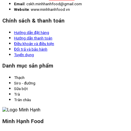
Email
: cskh.minhhanhfood@gmail.com
Website
: www.minhhanhfood.vn
Chính sách & thanh toán
Hướng dẫn đặt hàng
Hướng dẫn thanh toán
Điều khoản và điều kiện
Đổi trả và bảo hành
Tuyển dụng
Danh mục sản phẩm
Thạch
Siro - đường
Sữa bột
Trà
Trân châu
Minh Hạnh Food