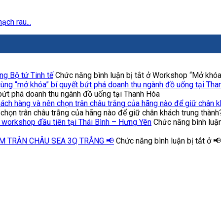
ch rau...
g Bộ tứ Tinh tế
Chức năng bình luận bị tắt
ở Workshop “Mở khóa” 
ùng “mở khóa” bí quyết bứt phá doanh thu ngành đồ uống tại Tha
bứt phá doanh thu ngành đồ uống tại Thanh Hóa
khách hàng và nên chọn trân châu trắng của hãng nào để giữ chân k
 chọn trân châu trắng của hãng nào để giữ chân khách trung thành
i workshop đầu tiên tại Thái Bình – Hưng Yên
Chức năng bình luận
M TRÂN CHÂU SEA 3Q TRẮNG 📢
Chức năng bình luận bị tắt
ở 