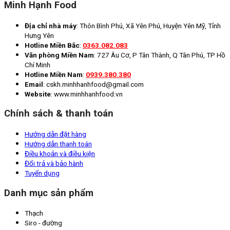
Minh Hạnh Food
Địa chỉ nhà máy
: Thôn Bình Phú, Xã Yên Phú, Huyện Yên Mỹ, Tỉnh
Hưng Yên
Hotline Miền Bắc
:
0363.082.083
Văn phòng Miền Nam
: 727 Âu Cơ, P Tân Thành, Q Tân Phú, TP Hồ
Chí Minh
Hotline Miền Nam
:
0939.380.380
Email
: cskh.minhhanhfood@gmail.com
Website
: www.minhhanhfood.vn
Chính sách & thanh toán
Hướng dẫn đặt hàng
Hướng dẫn thanh toán
Điều khoản và điều kiện
Đổi trả và bảo hành
Tuyển dụng
Danh mục sản phẩm
Thạch
Siro - đường