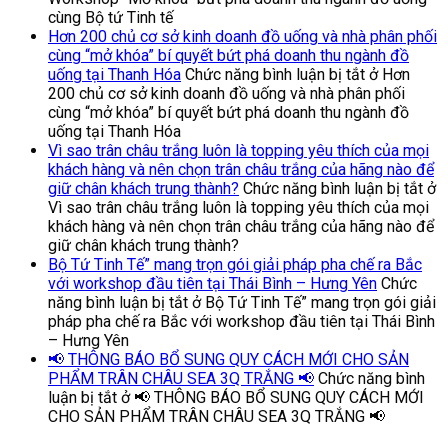
cùng Bộ tứ Tinh tế
Hơn 200 chủ cơ sở kinh doanh đồ uống và nhà phân phối
cùng “mở khóa” bí quyết bứt phá doanh thu ngành đồ
uống tại Thanh Hóa
Chức năng bình luận bị tắt
ở Hơn
200 chủ cơ sở kinh doanh đồ uống và nhà phân phối
cùng “mở khóa” bí quyết bứt phá doanh thu ngành đồ
uống tại Thanh Hóa
Vì sao trân châu trắng luôn là topping yêu thích của mọi
khách hàng và nên chọn trân châu trắng của hãng nào để
giữ chân khách trung thành?
Chức năng bình luận bị tắt
ở
Vì sao trân châu trắng luôn là topping yêu thích của mọi
khách hàng và nên chọn trân châu trắng của hãng nào để
giữ chân khách trung thành?
Bộ Tứ Tinh Tế” mang trọn gói giải pháp pha chế ra Bắc
với workshop đầu tiên tại Thái Bình – Hưng Yên
Chức
năng bình luận bị tắt
ở Bộ Tứ Tinh Tế” mang trọn gói giải
pháp pha chế ra Bắc với workshop đầu tiên tại Thái Bình
– Hưng Yên
📢 THÔNG BÁO BỔ SUNG QUY CÁCH MỚI CHO SẢN
PHẨM TRÂN CHÂU SEA 3Q TRẮNG 📢
Chức năng bình
luận bị tắt
ở 📢 THÔNG BÁO BỔ SUNG QUY CÁCH MỚI
CHO SẢN PHẨM TRÂN CHÂU SEA 3Q TRẮNG 📢