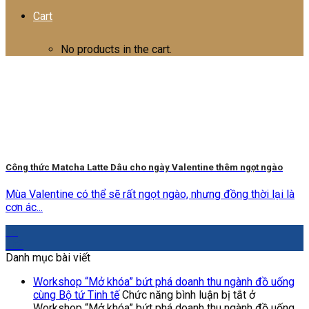
Cart
No products in the cart.
Công thức Matcha Latte Dâu cho ngày Valentine thêm ngọt ngào
Mùa Valentine có thể sẽ rất ngọt ngào, nhưng đồng thời lại là
cơn ác...
15
Th2
Danh mục bài viết
Workshop “Mở khóa” bứt phá doanh thu ngành đồ uống
cùng Bộ tứ Tinh tế
Chức năng bình luận bị tắt
ở
Workshop “Mở khóa” bứt phá doanh thu ngành đồ uống