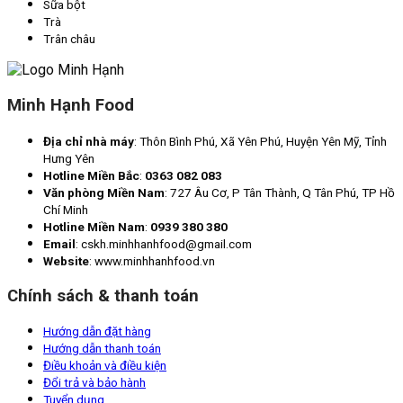
Sữa bột
Trà
Trân châu
Minh Hạnh Food
Địa chỉ nhà máy
: Thôn Bình Phú, Xã Yên Phú, Huyện Yên Mỹ, Tỉnh
Hưng Yên
Hotline Miền Bắc
:
0363 082 083
Văn phòng Miền Nam
: 727 Âu Cơ, P Tân Thành, Q Tân Phú, TP Hồ
Chí Minh
Hotline Miền Nam
:
0939 380 380
Email
: cskh.minhhanhfood@gmail.com
Website
: www.minhhanhfood.vn
Chính sách & thanh toán
Hướng dẫn đặt hàng
Hướng dẫn thanh toán
Điều khoản và điều kiện
Đổi trả và bảo hành
Tuyển dụng