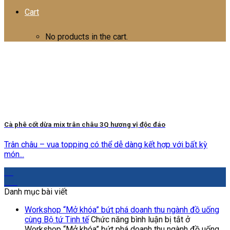
Cart
No products in the cart.
Cà phê cốt dừa mix trân châu 3Q hương vị độc đáo
Trân châu – vua topping có thể dễ dàng kết hợp với bất kỳ
món...
16
Th8
Danh mục bài viết
Workshop “Mở khóa” bứt phá doanh thu ngành đồ uống
cùng Bộ tứ Tinh tế
Chức năng bình luận bị tắt
ở
Workshop “Mở khóa” bứt phá doanh thu ngành đồ uống