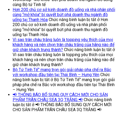
cùng Bộ tứ Tinh tế
Hơn 200 chủ cơ sở kinh doanh đồ uống và nhà phân phối
cùng “mở khóa” bí quyết bứt phá doanh thu ngành đồ
uống tại Thanh Hóa
Chức năng bình luận bị tắt
ở Hơn
200 chủ cơ sở kinh doanh đồ uống và nhà phân phối
cùng “mở khóa” bí quyết bứt phá doanh thu ngành đồ
uống tại Thanh Hóa
Vì sao trân châu trắng luôn là topping yêu thích của mọi
khách hàng và nên chọn trân châu trắng của hãng nào để
giữ chân khách trung thành?
Chức năng bình luận bị tắt
ở
Vì sao trân châu trắng luôn là topping yêu thích của mọi
khách hàng và nên chọn trân châu trắng của hãng nào để
giữ chân khách trung thành?
Bộ Tứ Tinh Tế” mang trọn gói giải pháp pha chế ra Bắc
với workshop đầu tiên tại Thái Bình – Hưng Yên
Chức
năng bình luận bị tắt
ở Bộ Tứ Tinh Tế” mang trọn gói giải
pháp pha chế ra Bắc với workshop đầu tiên tại Thái Bình
– Hưng Yên
📢 THÔNG BÁO BỔ SUNG QUY CÁCH MỚI CHO SẢN
PHẨM TRÂN CHÂU SEA 3Q TRẮNG 📢
Chức năng bình
luận bị tắt
ở 📢 THÔNG BÁO BỔ SUNG QUY CÁCH MỚI
CHO SẢN PHẨM TRÂN CHÂU SEA 3Q TRẮNG 📢