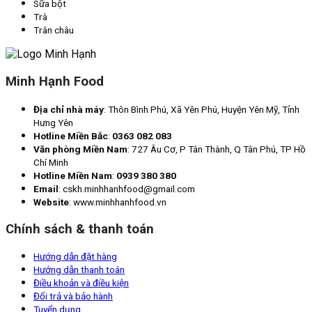
Sữa bột
Trà
Trân châu
Minh Hạnh Food
Địa chỉ nhà máy
: Thôn Bình Phú, Xã Yên Phú, Huyện Yên Mỹ, Tỉnh
Hưng Yên
Hotline Miền Bắc
:
0363 082 083
Văn phòng Miền Nam
: 727 Âu Cơ, P Tân Thành, Q Tân Phú, TP Hồ
Chí Minh
Hotline Miền Nam
:
0939 380 380
Email
: cskh.minhhanhfood@gmail.com
Website
: www.minhhanhfood.vn
Chính sách & thanh toán
Hướng dẫn đặt hàng
Hướng dẫn thanh toán
Điều khoản và điều kiện
Đổi trả và bảo hành
Tuyển dụng