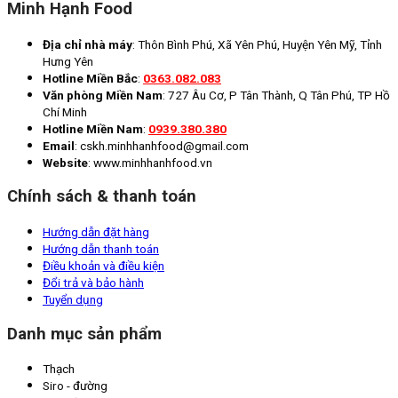
Minh Hạnh Food
Địa chỉ nhà máy
: Thôn Bình Phú, Xã Yên Phú, Huyện Yên Mỹ, Tỉnh
Hưng Yên
Hotline Miền Bắc
:
0363.082.083
Văn phòng Miền Nam
: 727 Âu Cơ, P Tân Thành, Q Tân Phú, TP Hồ
Chí Minh
Hotline Miền Nam
:
0939.380.380
Email
: cskh.minhhanhfood@gmail.com
Website
: www.minhhanhfood.vn
Chính sách & thanh toán
Hướng dẫn đặt hàng
Hướng dẫn thanh toán
Điều khoản và điều kiện
Đổi trả và bảo hành
Tuyển dụng
Danh mục sản phẩm
Thạch
Siro - đường