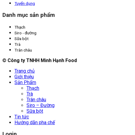
Tuyển dụng
Danh mục sản phẩm
Thạch
Siro - đường
Sữa bột
Trà
Trân châu
©
Công ty TNHH Minh Hạnh Food
Trang chủ
Giới thiệu
Sản Phẩm
Thạch
Trà
Trân châu
Siro – Đường
Sữa bột
Tin tức
Hướng dẫn pha chế
Login