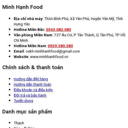
Minh Hạnh Food
Địa chỉ nhà máy
: Thôn Bình Phú, Xã Yên Phú, Huyện Yên Mỹ, Tỉnh
Hưng Yên
Hotline Miền Bắc
:
0363.082.083
Văn phòng Miền Nam
: 727 Âu Cơ, P Tân Thành, Q Tân Phú, TP Hồ
Chí Minh
Hotline Miền Nam
:
0939.380.380
Email
: cskh.minhhanhfood@gmail.com
Website
: www.minhhanhfood.vn
Chính sách & thanh toán
Hướng dẫn đặt hàng
Hướng dẫn thanh toán
Điều khoản và điều kiện
Đổi trả và bảo hành
Tuyển dụng
Danh mục sản phẩm
Thạch