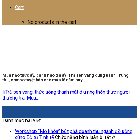
Cart
No products in the cart.
Mùa nào thức ấy, bánh nào trà ấy: Trà sen vàng cùng bánh Trung
thu, combo tuyệt hảo cho mùa lễ năm nay
IiTrà sen vàng, thức uống thanh mát dịu nhẹ thổn thức người
thưởng trà. Mùa...
31
Th8
Danh mục bài viết
Workshop “Mở khóa” bứt phá doanh thu ngành đồ uống
cùng Bộ tứ Tinh tế
Chức năng bình luận bị tắt
ở