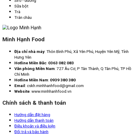
Siro - đường
Sữa bột
Trà
Trân châu
Minh Hạnh Food
Địa chỉ nhà máy
: Thôn Bình Phú, Xã Yên Phú, Huyện Yên Mỹ, Tỉnh
Hưng Yên
Hotline Miền Bắc
:
0363 082 083
Văn phòng Miền Nam
: 727 Âu Cơ, P Tân Thành, Q Tân Phú, TP Hồ
Chí Minh
Hotline Miền Nam
:
0939 380 380
Email
: cskh.minhhanhfood@gmail.com
Website
: www.minhhanhfood.vn
Chính sách & thanh toán
Hướng dẫn đặt hàng
Hướng dẫn thanh toán
Điều khoản và điều kiện
Đổi trả và bảo hành