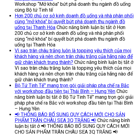
Workshop “Mở khóa” bứt phá doanh thu ngành đồ uống
cùng Bộ tứ Tinh tế
Hơn 200 chủ cơ sở kinh doanh đồ uống và nhà phân phối
cùng “mở khóa” bí quyết bứt phá doanh thu ngành đồ
uống tại Thanh Hóa
Chức năng bình luận bị tắt
ở Hơn
200 chủ cơ sở kinh doanh đồ uống và nhà phân phối
cùng “mở khóa” bí quyết bứt phá doanh thu ngành đồ
uống tại Thanh Hóa
Vì sao trân châu trắng luôn là topping yêu thích của mọi
khách hàng và nên chọn trân châu trắng của hãng nào để
giữ chân khách trung thành?
Chức năng bình luận bị tắt
ở
Vì sao trân châu trắng luôn là topping yêu thích của mọi
khách hàng và nên chọn trân châu trắng của hãng nào để
giữ chân khách trung thành?
Bộ Tứ Tinh Tế” mang trọn gói giải pháp pha chế ra Bắc
với workshop đầu tiên tại Thái Bình – Hưng Yên
Chức
năng bình luận bị tắt
ở Bộ Tứ Tinh Tế” mang trọn gói giải
pháp pha chế ra Bắc với workshop đầu tiên tại Thái Bình
– Hưng Yên
📢 THÔNG BÁO BỔ SUNG QUY CÁCH MỚI CHO SẢN
PHẨM TRÂN CHÂU SEA 3Q TRẮNG 📢
Chức năng bình
luận bị tắt
ở 📢 THÔNG BÁO BỔ SUNG QUY CÁCH MỚI
CHO SẢN PHẨM TRÂN CHÂU SEA 3Q TRẮNG 📢