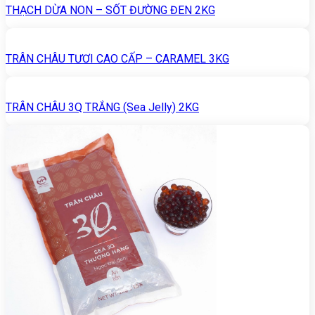
THẠCH DỪA NON – SỐT ĐƯỜNG ĐEN 2KG
TRÂN CHÂU TƯƠI CAO CẤP – CARAMEL 3KG
TRÂN CHÂU 3Q TRẮNG (Sea Jelly) 2KG