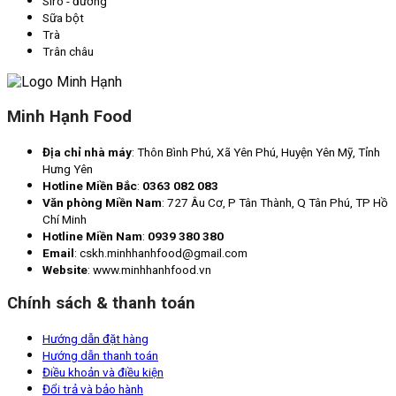
Siro - đường
Sữa bột
Trà
Trân châu
Minh Hạnh Food
Địa chỉ nhà máy
: Thôn Bình Phú, Xã Yên Phú, Huyện Yên Mỹ, Tỉnh
Hưng Yên
Hotline Miền Bắc
:
0363 082 083
Văn phòng Miền Nam
: 727 Âu Cơ, P Tân Thành, Q Tân Phú, TP Hồ
Chí Minh
Hotline Miền Nam
:
0939 380 380
Email
: cskh.minhhanhfood@gmail.com
Website
: www.minhhanhfood.vn
Chính sách & thanh toán
Hướng dẫn đặt hàng
Hướng dẫn thanh toán
Điều khoản và điều kiện
Đổi trả và bảo hành