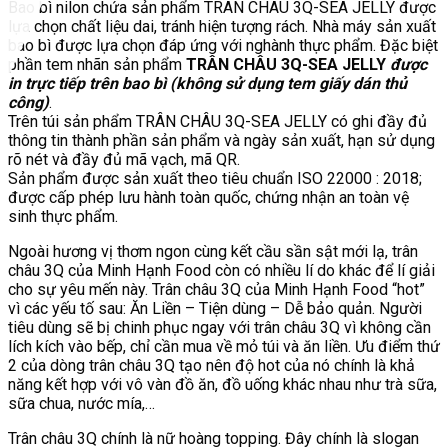
Bao bì nilon chứa sản phẩm TRÂN CHÂU 3Q-SEA JELLY được
lựa chọn chất liệu dai, tránh hiện tượng rách. Nhà máy sản xuất
bao bì được lựa chọn đáp ứng với nghành thực phẩm. Đặc biệt
phần tem nhãn sản phẩm
TRÂN CHÂU 3Q-SEA JELLY
được
in trực tiếp trên bao bì (không sử dụng tem giấy dán thủ
công)
.
Trên túi sản phẩm TRÂN CHÂU 3Q-SEA JELLY có ghi đầy đủ
thông tin thành phần sản phẩm và ngày sản xuất, hạn sử dụng
rõ nét và đầy đủ mã vạch, mã QR.
Sản phẩm được sản xuất theo tiêu chuẩn ISO 22000 : 2018;
được cấp phép lưu hành toàn quốc, chứng nhận an toàn vệ
sinh thực phẩm.
Ngoài hương vị thơm ngon cùng kết cầu sần sật mới lạ, trân
châu 3Q của Minh Hạnh Food còn có nhiều lí do khác để lí giải
cho sự yêu mến này. Trân châu 3Q của Minh Hạnh Food “hot”
vì các yếu tố sau: Ăn Liền – Tiện dùng – Dễ bảo quản. Người
tiêu dùng sẽ bị chinh phục ngay với trân châu 3Q vì không cần
lích kích vào bếp, chỉ cần mua về mỏ túi và ăn liền. Ưu điểm thứ
2 của dòng trân châu 3Q tạo nên độ hot của nó chính là khả
năng kết hợp với vô vàn đồ ăn, đồ uống khác nhau như trà sữa,
sữa chua, nước mía,…
Trân châu 3Q chính là nữ hoàng topping. Đây chính là slogan