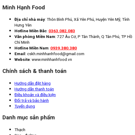
Minh Hạnh Food
Địa chỉ nhà máy
: Thôn Bình Phú, Xã Yên Phú, Huyện Yên Mỹ, Tỉnh
Hưng Yên
Hotline Miền Bắc
:
0363.082.083
Văn phòng Miền Nam
: 727 Âu Cơ, P Tân Thành, Q Tân Phú, TP Hồ
Chí Minh
Hotline Miền Nam
:
0939.380.380
Email
: cskh.minhhanhfood@gmail.com
Website
: www.minhhanhfood.vn
Chính sách & thanh toán
Hướng dẫn đặt hàng
Hướng dẫn thanh toán
Điều khoản và điều kiện
Đổi trả và bảo hành
Tuyển dụng
Danh mục sản phẩm
Thạch