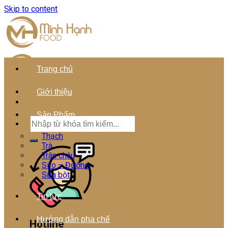
Skip to content
Trang chủ
Giới thiệu
Sản Phẩm
Thạch
Trà
Trân châu
Siro – Đường
Sữa bột
Tin tức
Hướng dẫn pha chế
Hotline