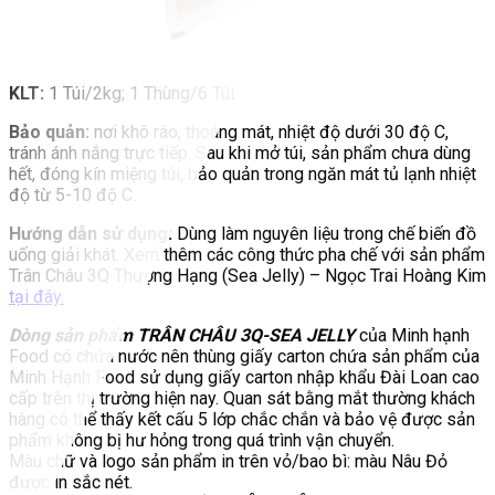
KLT:
1 Túi/2kg; 1 Thùng/6 Túi
Bảo quản:
nơi khô ráo, thoáng mát, nhiệt độ dưới 30 độ C,
tránh ánh nắng trực tiếp. Sau khi mở túi, sản phẩm chưa dùng
hết, đóng kín miệng túi, bảo quản trong ngăn mát tủ lạnh nhiệt
độ từ 5-10 độ C.
Hướng dẫn sử dụng:
Dùng làm nguyên liệu trong chế biến đồ
uống giải khát. Xem thêm các công thức pha chế với sản phẩm
Trân Châu 3Q Thượng Hạng (Sea Jelly) – Ngọc Trai Hoàng Kim
tại đây.
Dòng sản phẩm TRÂN CHÂU 3Q-SEA JELLY
của Minh hạnh
Food có chứa nước nên thùng giấy carton chứa sản phẩm của
Minh Hạnh Food sử dụng giấy carton nhập khẩu Đài Loan cao
cấp trên thị trường hiện nay. Quan sát bằng mắt thường khách
hàng có thể thấy kết cấu 5 lớp chắc chắn và bảo vệ được sản
phẩm không bị hư hỏng trong quá trình vận chuyển.
Màu chữ và logo sản phẩm in trên vỏ/bao bì: màu Nâu Đỏ
được in sắc nét.