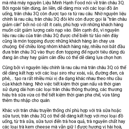
mà nhà máy nguyên Liệu Minh Hạnh Food nói về trân châu 3Q.
Bởi ngoài tiện dùng, ăn liền, dễ dàng mix với các loại đồ ăn
uống, trân châu 3Q còn được tạo ra từ rau câu. Nhờ nguyên liệu
chính là rau câu, trân châu 3Q đôi khi còn được gọi là “trân châu
giảm cân” bởi nó có rất ít calo, phù hợp với những khách hàng
muốn cắt giảm lượng calo nạp vào. Bên cạnh đó, vì nguyên
liệu rau câu của trân châu 3Q được chế biến từ tảo nên đây
cũng là món topping được những khách hàng ăn chay ưa
chuộng. Để chiều lòng nhóm khách hàng này, nhiều nơi bắt đầu
đưa trân châu 3Q vào thực đơn topping để người tiêu dùng dù
đang ăn chay hay giảm cân đều có thể dễ dàng lựa chọn hơn.
Cũng bởi vì nguyên liệu chính là rau câu mà trân châu 3Q có thể
dễ dàng kết hợp với các loại siro như xoài, vải, đường đen, cà
phê,… tạo ra rất nhiều mùi vị đa dạng khác nhau theo nhu cầu
của khách hàng. Nhờ việc tiết kiệm thời gian nấu và thời gian
sử dụng dài hơn các loại trân châu thông thường, các thương
hiệu trà sữa vừa có thể tiết kiệm thời gian pha chế, vừa tăng
thêm thu nhập cho quán.
Khác với trân châu truyền thống chỉ phù hợp với trà sữa hoặc
sữa tươi, trân châu 3Q có thể dễ dàng kết hợp với mọi loại đồ
uống, từ trà sữa, sữa tươi đến trà hoa quả, trà nguyên chất hay
các loại trà kem cheese mà vẫn giữ l được hương vị hài hoà,