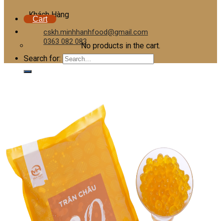
Khách Hàng
Cart
cskh.minhhanhfood@gmail.com
0363 082 083
No products in the cart.
Search for: