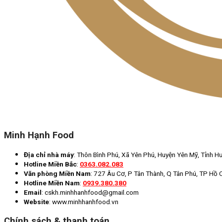
Minh Hạnh Food
Địa chỉ nhà máy
: Thôn Bình Phú, Xã Yên Phú, Huyện Yên Mỹ, Tỉnh H
Hotline Miền Bắc
:
0363.082.083
Văn phòng Miền Nam
: 727 Âu Cơ, P Tân Thành, Q Tân Phú, TP Hồ 
Hotline Miền Nam
:
0939.380.380
Email
: cskh.minhhanhfood@gmail.com
Website
: www.minhhanhfood.vn
Chính sách & thanh toán