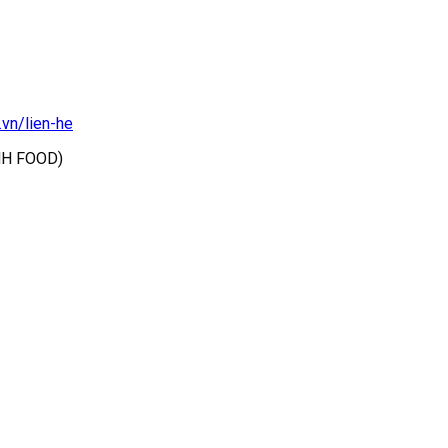
.vn/lien-he
ẠNH FOOD)