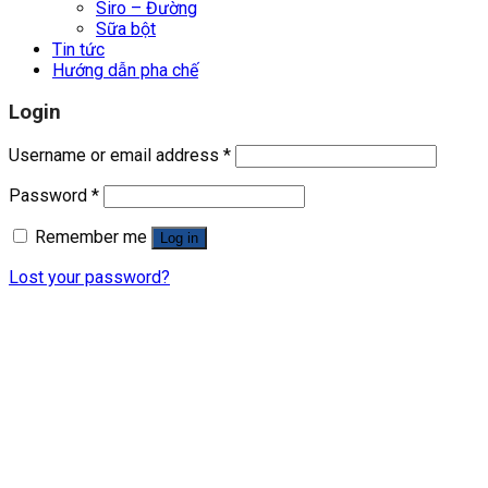
Siro – Đường
Sữa bột
Tin tức
Hướng dẫn pha chế
Login
Username or email address
*
Password
*
Remember me
Log in
Lost your password?